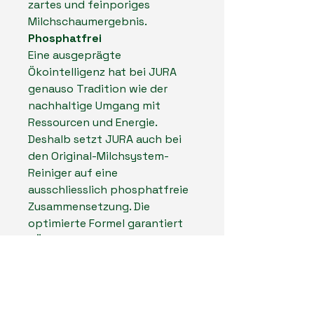
zartes und feinporiges
Milchschaumergebnis.
Phosphatfrei
Eine ausgeprägte
Ökointelligenz hat bei JURA
genauso Tradition wie der
nachhaltige Umgang mit
Ressourcen und Energie.
Deshalb setzt JURA auch bei
den Original-Milchsystem-
Reiniger auf eine
ausschliesslich phosphatfreie
Zusammensetzung. Die
optimierte Formel garantiert
TÜV-zertifizierte Hygiene für
Ihr Milchsystem bei
gleichzeitiger
Umweltschonung.