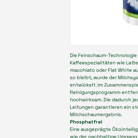
Die Feinschaum-Technologie
Kaffeespezialitäten wie Latt
macchiato oder Flat White a
so bleibt, wurde der Milchsy
entwickelt. Im Zusammenspi
Reinigungsprogramm entferne
hochwirksam. Die dadurch je
Leitungen garantieren ein st
Milchschaumergebnis.
Phosphatfrei
Eine ausgeprägte Ökointelli
wie der nachhaltige Umgang 