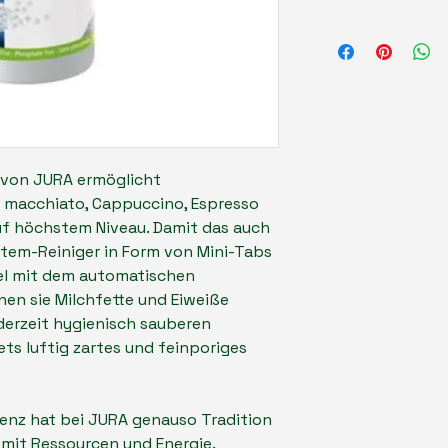
Wir versenden Ihre 
von 2 Werktagen.
 von JURA ermöglicht
e macchiato, Cappuccino, Espresso
uf höchstem Niveau. Damit das auch
stem-Reiniger in Form von Mini-Tabs
el mit dem automatischen
n sie Milchfette und Eiweiße
derzeit hygienisch sauberen
ets luftig zartes und feinporiges
genz hat bei JURA genauso Tradition
mit Ressourcen und Energie.