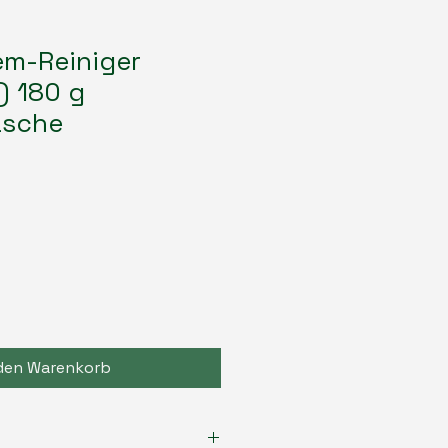
em-Reiniger
) 180 g
asche
 den Warenkorb