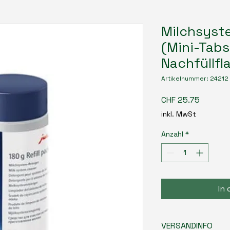
Milchsyst
(Mini-Tabs
Nachfüllfl
Artikelnummer: 24212
Preis
CHF 25.75
inkl. MwSt
Anzahl
*
In
VERSANDINFO